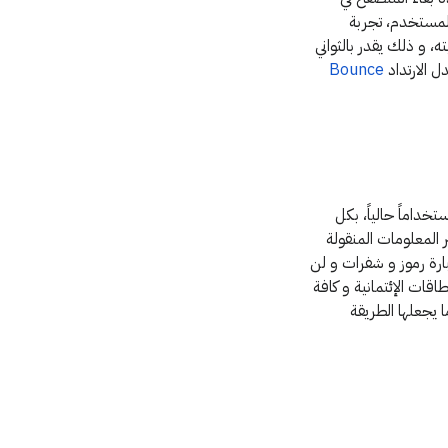
 ليس فقط تحسين محركات البحث بل أيضاً الـ UX (تجربة المستخدم، تجربة
يئ في استجابته، و ذلك يقدر بالثواني
ل الارتداد
Bounce
تخداماً حالياً، بكل
 المعلومات المنقولة
بارة رموز و شفرات و لن
قات الإئتمانية و كافة
 يجعلها الطريقة