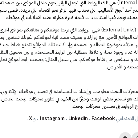
الروابط الداخلية (Internal Links) هي تلك الروابط التي تجعل الزائر يحوم داخل الموقع بين ص
(Domain)، و يعتبر أحد أنجح الأساليب التي تجذب فيها الزائر نحو الاتجاه التي تريده، فعلى 
عينة توجد فيها اعلانات ذات قيمة كبيرة مقارنة ببقية الاعلانات في موقعك.
(External Links) فهي الروابط التي تربط موقعكم و مقالاتكم بمواقع أ
ت المواقع الأخرى مع زوارك و يضيف مصداقية لموقعكم لكونك تستعين بموا
ها علاقة بموضوع المقالة و الصفحة وإذا كانت تلك المواقع تتمتع بنقاط جيد
حالة عدم وجود صلة و علاقة منطقية بين الرابط المستخدم و بين محتوى المق
ك و سينقص من نقاط موقعكم، على سبيل المثال: وضعت رابط لموقع تجارة ا
حية و الأمراض.
محركات البحث معلومات وإرشادات للمساعدة في تحسين موقعك الإلكتروني.
يك هو تسخير بعض الوقت وحيّزًا من الجُهد في تطوير محركات البحث الخاص ب
واع الروابط في تحسين محركات البحث.
ل الاجتماعي
Facebook
،
Linkedin
،
Instagram
، و
X
.