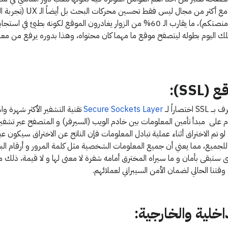
موقعكم، و هي تتداخل مع أكثر من مجال
الإستخدام لموقعكم أو منصتكم)، ما يقارب الـ 60% من الزوار يغادرون الموقع لكونه بط
يملك اليوم بطوله ليتصفح موقع ما مهما كان محتواه، وهذا بدوره يرفع من معد
تصاراً لــ
Secure Sockets Layer
تقنية التشفير الأكثر شهرة واس
 على مبدأ تأمين المعلومات بين خادم الويب (السيرفر) و المتصفح عبر تشفير
ى لو تم الاختراق أثناء عملية تبادل المعلومات فإن الناتج عن الاختراق سيكون ع
جميع، مما يعني أن جميع المعلومات الشخصية مثل كلمة المرور و أرقام البطا
ستبقى بأمان و ما سيراه المخترق أمامه شفرة لا معنى لها و لا قيمة، ذلك ما
وقتنا الحالي لضمان الأمن السيبراني لعملائهم.