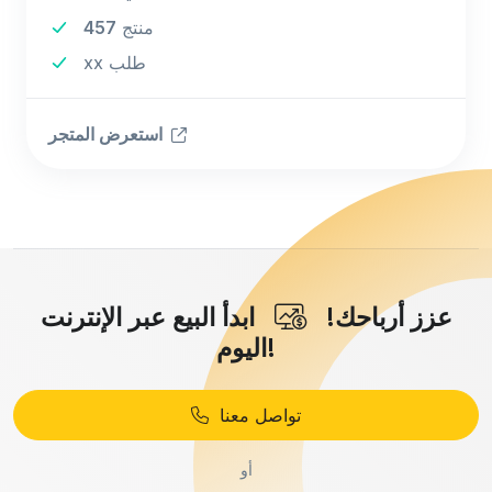
منتج
457
xx طلب
استعرض المتجر
عزز أرباحك!
ابدأ البيع عبر الإنترنت
اليوم!
تواصل معنا
أو