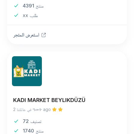
منتج
4391
xx طلب
استعرض المتجر
KADI MARKET BEYLIKDÜZÜ
في عائلتنا 2 ዓመት ago
تصنيف
72
منتج
1740