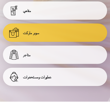
مقاهي
سوبر ماركت
متاجر
عطورات ومستحضرات