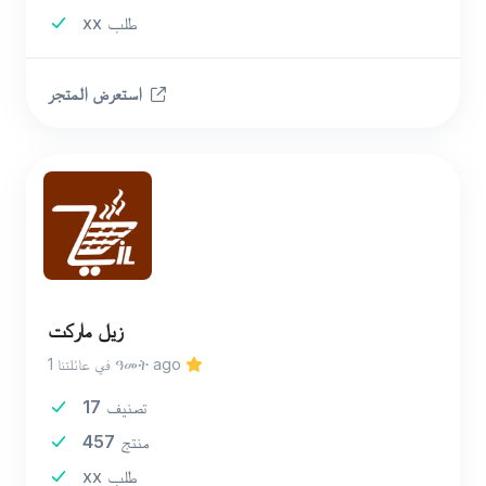
xx طلب
استعرض المتجر
زيل ماركت
في عائلتنا 1 ዓመት ago
تصنيف
17
منتج
457
xx طلب