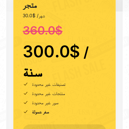
متجر
30.0$ /شهر
360.0$
300.0$
/
سنة
تصنيفات غير محدودة
منتجات غير محدودة
صور غير محدودة
صفر عمولة