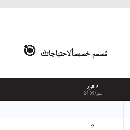
🎯
مُصمم خصيصاً لاحتياجاتك
كاتالوج
24.0$/شهر
2