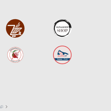
استكشف مراجعنا
اكت