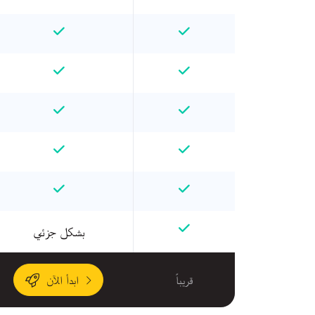
بشكل جزئي
قريباً
ابدأ الآن