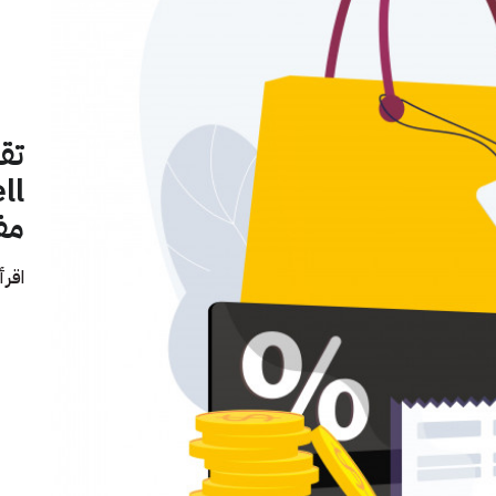
ll
مف
اقرأ