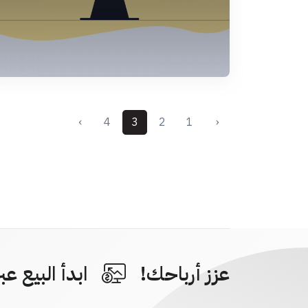
›
4
3
2
1
‹
عزز أرباحك!
ابدأ البيع عبر 