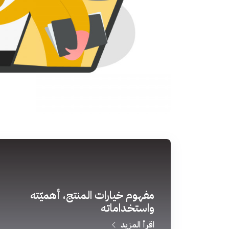
مفهوم خيارات المنتج، أهميّته
واستخداماته
اقرأ المزيد